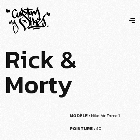
R
i
c
k
&
M
o
r
t
y
MODÈLE :
Nike Air Force 1
POINTURE :
40